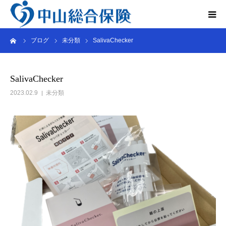
ーム
ブログ
未分類
SalivaChecker
法人のお客さま
個人のお客さま
SalivaChecker
2023.02.9
未分類
レンタカー事業
会社概要
インタビュー
Q&A
お問い合わせ