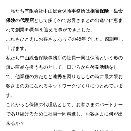
私たち有限会社中山総合保険事務所は
損害保険
・
生命
保険
の
代理店
として
多くのでお客さまとの出逢いに恵ま
れて
創業45周年を迎える事ができました。
これもひとえにお客さまあっての45年でした。感謝申し
上げます。
私たち中山総合保険事務所の社員一同は保険という形の
無い商品を扱うものとして、日ごろから啓発活動をし
て、他業種の方たちと連携を図り
もしもの時に最大限お
客さまの力になれるネットワークづくりにつとめていま
す。
これからも保険の代理店として、お客さまのパートナー
であり続けるために社員一同精進し、お客さまに何が出
来るか？