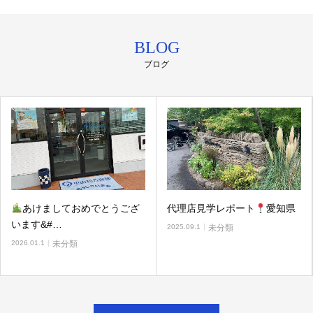
BLOG
ブログ
あけましておめでとうござ
代理店見学レポート
愛知県
います&#…
2025.09.1
未分類
2026.01.1
未分類