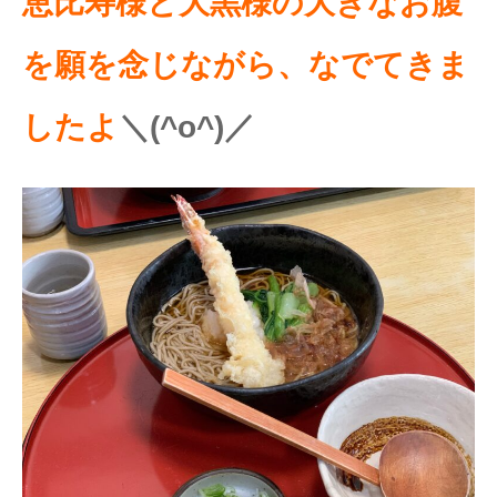
恵比寿様と大黒様の大きなお腹
を願を念じながら、なでてきま
したよ
＼(^o^)／