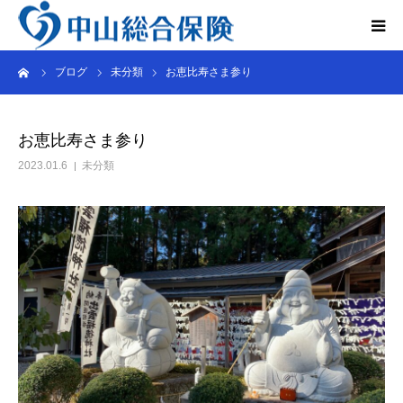
ーム
ブログ
未分類
お恵比寿さま参り
法人のお客さま
個人のお客さま
お恵比寿さま参り
2023.01.6
未分類
レンタカー事業
会社概要
インタビュー
Q&A
お問い合わせ