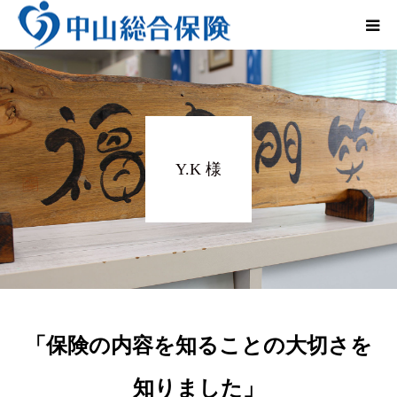
法人のお客さま
個人のお客さま
Y.K 様
レンタカー事業
会社概要
インタビュー
Q&A
「保険の内容を知ることの大切さを
お問い合わせ
知りました」