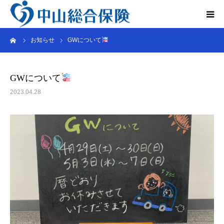
ーム
お知らせ
GWについて
法人のお客さま
個人のお客さま
GWについて
2023.04.28
レンタカー事業
会社概要
インタビュー
Q&A
お問い合わせ